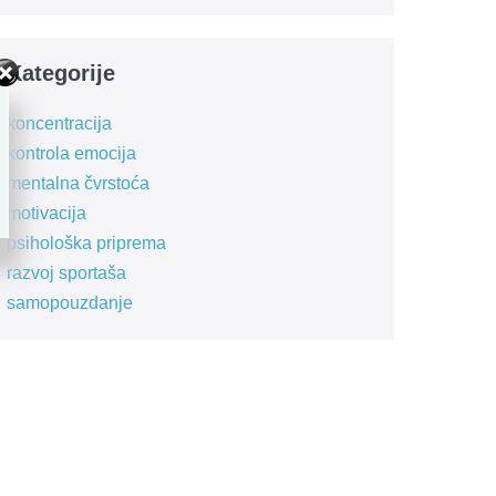
Kategorije
koncentracija
kontrola emocija
mentalna čvrstoća
motivacija
psihološka priprema
razvoj sportaša
samopouzdanje