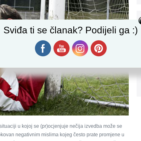
Sviđa ti se članak? Podijeli ga :)
ituaciji u kojoj se (pr)ocjenjuje nečija izvedba može se
uzrokovan negativnim mislima kojeg često prate promjene u