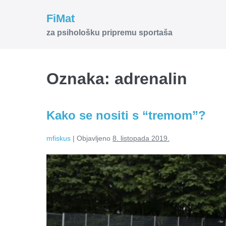
Skoči
FiMat
do
za psihološku pripremu sportaša
sadržaja
Oznaka:
adrenalin
Kako se nositi s “tremom”?
mfiskus
|
Objavljeno
8. listopada 2019.
Kako
se
nositi
s
“tremom”?