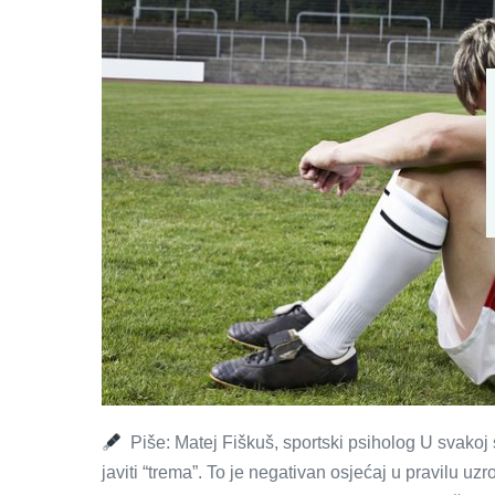
Piše: Matej Fiškuš, sportski psiholog U svakoj s
javiti “trema”. To je negativan osjećaj u pravilu 