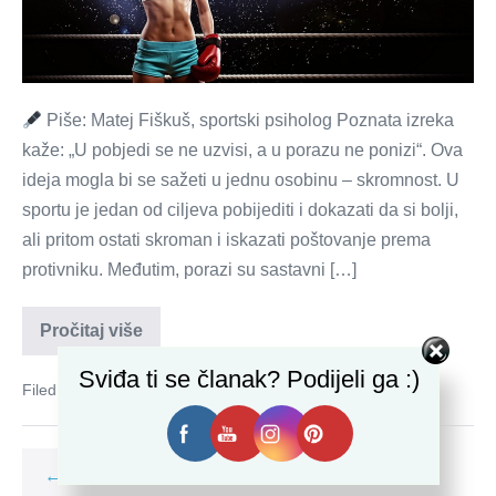
Piše: Matej Fiškuš, sportski psiholog Poznata izreka
kaže: „U pobjedi se ne uzvisi, a u porazu ne ponizi“. Ova
ideja mogla bi se sažeti u jednu osobinu – skromnost. U
sportu je jedan od ciljeva pobijediti i dokazati da si bolji,
ali pritom ostati skroman i iskazati poštovanje prema
protivniku. Međutim, porazi su sastavni […]
Kako
Pročitaj više
poraz
pretvoriti
Sviđa ti se članak? Podijeli ga :)
u
Filed under:
mentalna čvrstoća
pobjedu?
← Prethodno
1
2
3