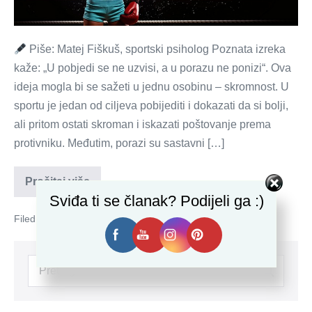
Piše: Matej Fiškuš, sportski psiholog Poznata izreka
kaže: „U pobjedi se ne uzvisi, a u porazu ne ponizi“. Ova
ideja mogla bi se sažeti u jednu osobinu – skromnost. U
sportu je jedan od ciljeva pobijediti i dokazati da si bolji,
ali pritom ostati skroman i iskazati poštovanje prema
protivniku. Međutim, porazi su sastavni […]
Kako
Pročitaj više
poraz
Sviđa ti se članak? Podijeli ga :)
pretvoriti
u
Filed under:
mentalna čvrstoća
pobjedu?
Search
for: